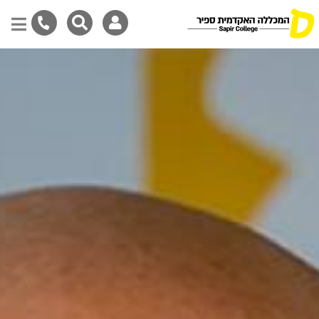
Skip
to
main
content