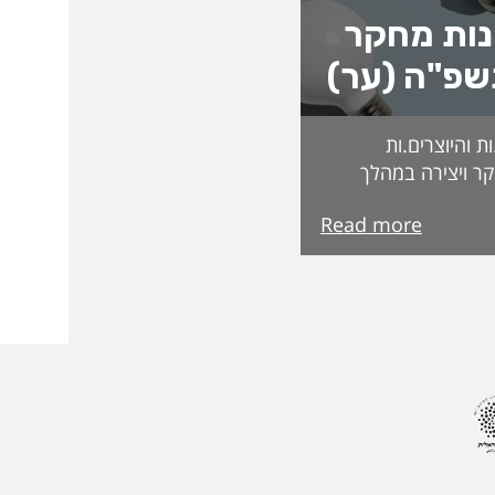
נות מחקר
שפ"ה (ער)
 והיוצרים.ות
ר ויצירה במהלך
ת בקרנות וכדומה.
Read more
בדקים בקפידה
קרות המצטיינים
מצטיינות והמצטיינים
 הבאה. ואלו
ת תשפ"ה פרופ'
סד אלהוזייל מר
פרופ' רונן ארבל פרופ'
פ' אורנה אליגון דר
ה בן-שחר ד"ר אלה
עינב שגב פרופ' רפאל