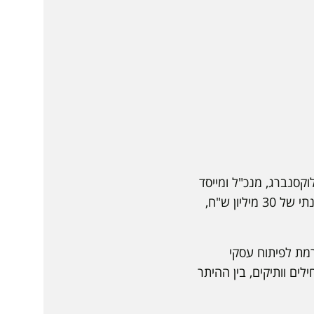
ם יוני לוקסנברג, מנכ"ל ומייסד
אלמנטור - סטארט-אפ ישראלי עם מוניטין עולמי, שגרף מיליוני משתמשים וקצב הכנסות שנתי של 30 מיליון ש"ח,
מת לפיתוח עסקי
לים וותיקים, בין ההיתר