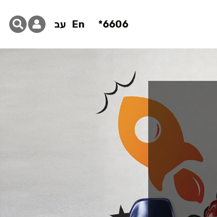
6606*
En
עב