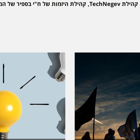
האירוע מתקיים ביוזמת קהילת TechNegev, קהילת היזמות של ח