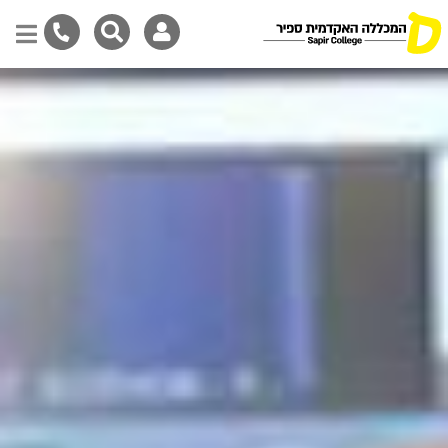
Skip
to
main
content