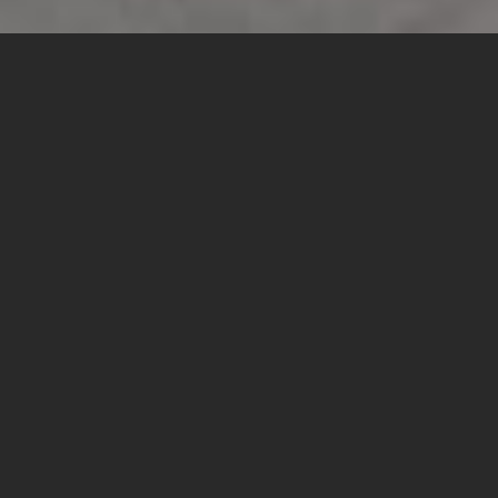
הסטרטאפ Zuta-Core משער
הנגב הוא הזוכה הגדול של ה-
ECO-תון, האקתון הנגב המערבי
לקיימות ותעשייה:
קידום
חדשנות וקיימות בייצור
הסטרטאפ, אשר עוסק בפתרונות קירור לשרתים, הציג
מתקן שמפיק חשמל מהמים החמים שנוצרים בתהליך
קירור השרתים באופן אקולוגי וחסכוני, שלא יוצר זיהומים
או פגיעה בסביבה וגם חוסך מיליוני שקלים בשנה.
הECO-תון התקיים במרכז החדשנות X-Lab שבמכללת ספיר