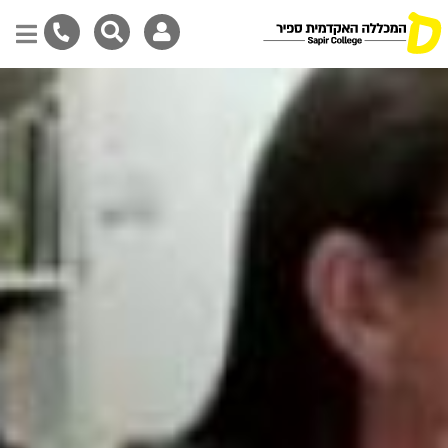
Skip
to
main
content