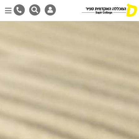
Skip
to
main
content