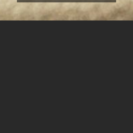
סדנת חשיפה: מיינדפולנס ככלי
להעצמה, מיקוד ושלווה
מיינדפולנס הינה גישה המכוונת וממקדת את האדם
להעניק תשומת לב לחוויות בהווה באופן מקבל , עם
פחות ביקוריות ושיפוטיות.
למה כדאי?
מדובר בגישה מוכחת מחקרית אשר נמצאה
כמפחיתת מתחים ולחצים אצל סטודנטים, משפרת תפקודי
קשב ואת החוסן הנפשי.
הגישה מסייעת בהתמודדויות החיים השונות. בתוך מציאות של