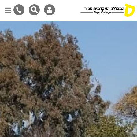
Skip
to
main
content