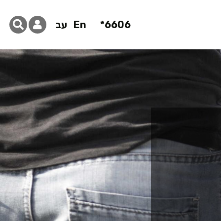
6606*
En
עב