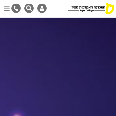
Skip
to
main
content