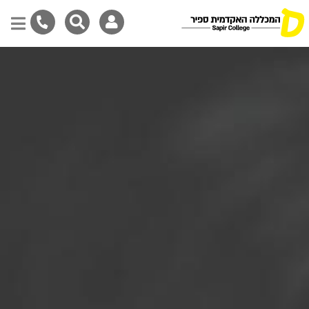
Skip
to
main
content