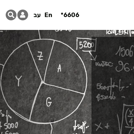
6606*
En
עב