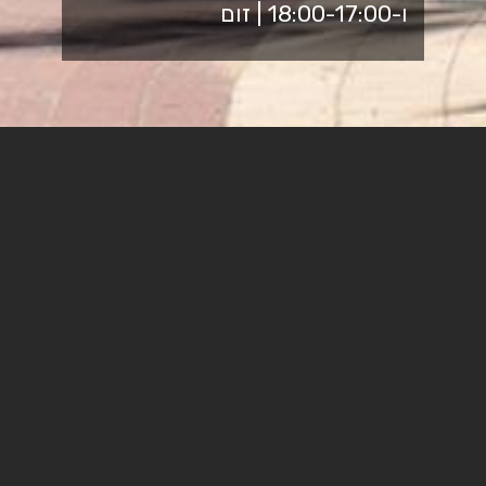
ו-18:00-17:00 | זום
מוזמנים לקחת חלק בעשייה חברתית
משמעותית ולקבל עבורה מלגה!
היחידה למעורבות מפעילה 31 פרויקטים חברתיים במגוון
אוכלוסיות: נוער במצבי סיכון, ילדים, קשישים, מוגבלויות ועוד
במפגש נציג את מגוון הפרויקטים, יתקיים שיח עם הסטודנטים
הפעילים כיום ותוכלו להירשם לפרויקט שהכי מדבר אליכם
בלו"ז: נעמה אייד בוהדנה – מנהלת היחידה למעורבות
חברתית