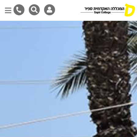
Skip
to
main
content