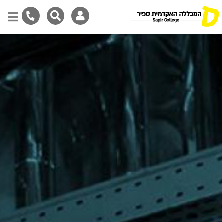
Skip
to
main
content