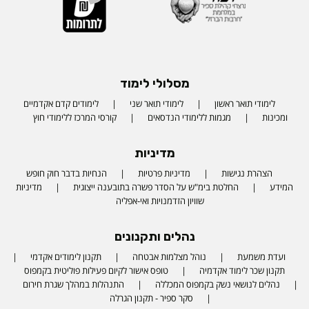
מסלולי לימוד
לימודי תואר ראשון
לימודי תואר שני
לימודים קדם אקדמיים
ומכינות
מגמות ללימודי הנדסאים
קורסי המרכז ללימודי חוץ
מדיניות
הצהרת נגישות
מדיניות פרטיות
הנחיות בדבר חוק חופש
המידע
החלטת בימ"ש על הסדר פשרה בתובענה ייצוגית
מדיניות
שוויון הזדמנויות ואי-אפליה
נהלים ותקנונים
ועדת משמעת
נוהל מצלמות אבטחה
תקנון לימודים אקדמי
תקנון שכר לימוד אקדמיה
טופס אישור לקיום פעילות פוליטית בקמפוס
נהלים לנושאי נשק בקמפוס המכללה
התנהלות במהלך שגרת חירום
סקר ספיר - תקנון הגרלה