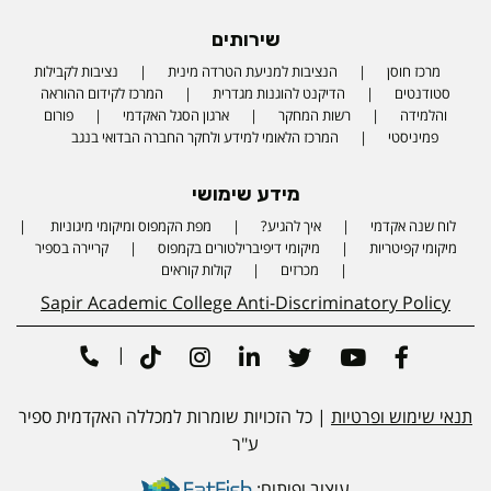
שירותים
מרכז חוסן
הנציבות למניעת הטרדה מינית
נציבות לקבילות
סטודנטים
הדיקנט להוגנות מגדרית
המרכז לקידום ההוראה
והלמידה
רשות המחקר
ארגון הסגל האקדמי
פורום
פמיניסטי
המרכז הלאומי למידע ולחקר החברה הבדואי בנגב
מידע שימושי
לוח שנה אקדמי
איך להגיע?
מפת הקמפוס ומיקומי מיגוניות
Phone number
מיקומי קפיטריות
מיקומי דיפיברילטורים בקמפוס
קריירה בספיר
מכרזים
קולות קוראים
Sapir Academic College Anti-Discriminatory Policy
|
Tiktok
Instagram
Linkedin
Twitter
Youtube
Facebook
תנאי שימוש ופרטיות
| כל הזכויות שומרות למכללה האקדמית ספיר
ע"ר
עיצוב ופיתוח: