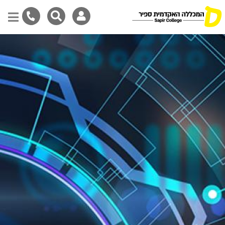
Skip
to
main
content