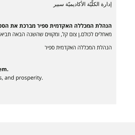
إدارة الكلّيّة الأكاديميّة سبير
הנהלת המכללה האקדמית ספיר מברכת את הסטודנ
מאחלים לכולם.ן צום קל, ומקווים שהשנה הבאה תביא ע
הנהלת המכללה האקדמית ספיר
em.
s, and prosperity.