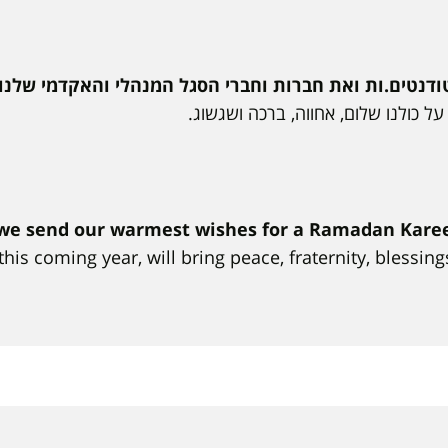
טים.ות ואת חברות וחברי הסגל המנהלי והאקדמי שלנו 
ל כולנו שלום, אחווה, ברכה ושגשוג.
f, we send our warmest wishes for a Ramadan Kare
his coming year, will bring peace, fraternity, blessing