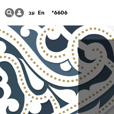
6606*
En
עב