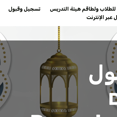
Skip
لطلاب ولطاقم هيئة التدريس
تسجيل وقبول
to
عبر الإنترنت
main
content
דאן (ער)
ول