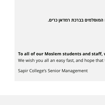
המוסלמים בברכת רמדאן כרים.
To all of our Moslem students and staf
We wish you all an easy fast, and hope that t
Sapir College’s Senior Management