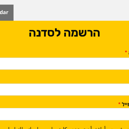
ndar
הרשמה לסדנה
יל
، فهمت وأوافق أن تستخدم كلية سابير معلوماتي للتواصل م