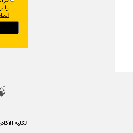
والر
الخا
الكليّة الأكادي