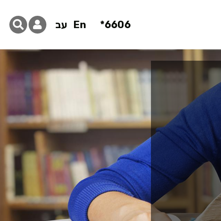
6606*
En
עב