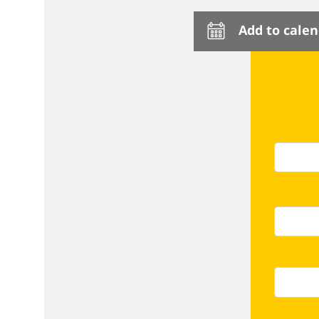
Add to cale
عي