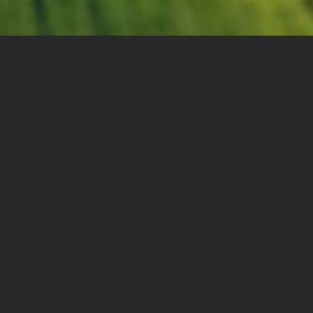
מכון המחקר לטכנולוגייה ישומית במכללת ספיר
וחברת Agro-scout, המספקת פתרונות לחקלאים
באמצעות רחפנים מציגים:
סדנת "בוץ" למחקר יישומי בנגב
המערבי: נתונים, רחפנים וחקלאות
הסדנה מיועדת לחוקרים ומומחים בתחום GIS, עיבוד
תמונה ובינה מלאכותית
למה להצטרף?
DATA אמתי: הטסת רחפן, איסוף נתונים וצילום בזמן