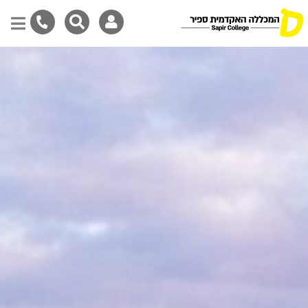
Skip
to
main
content