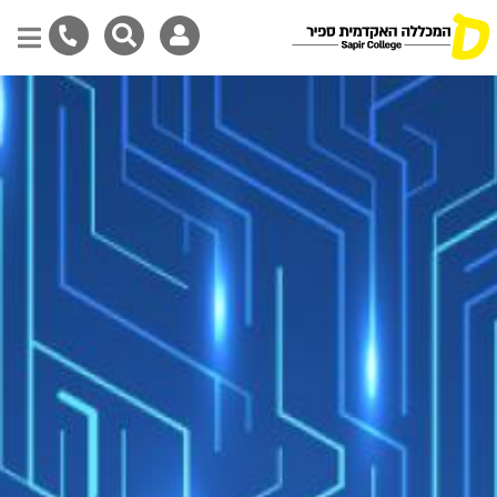
Skip
to
main
content