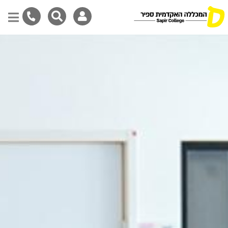
Skip
to
main
content