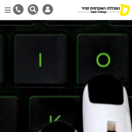
Skip
to
main
content