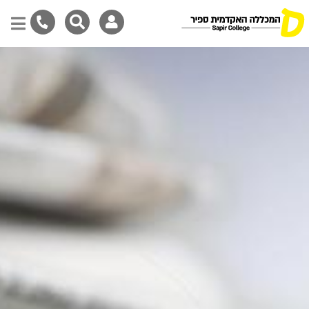
Skip
to
main
content