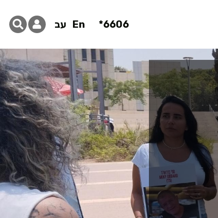
6606*
En
עב