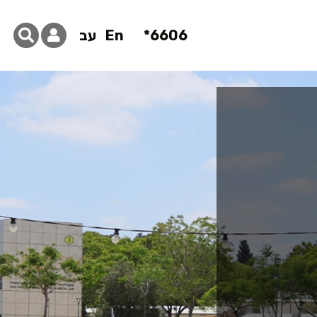
6606*
En
עב