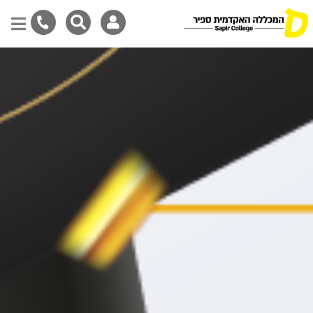
Skip
to
main
content