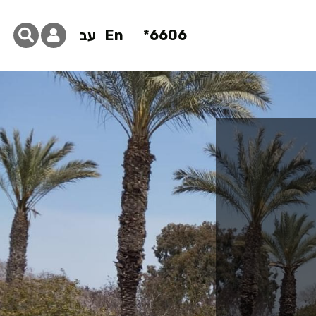
6606*
En
עב