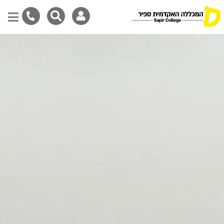
Skip
to
main
content