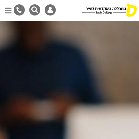
Skip
to
main
content