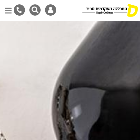
Skip
to
main
content