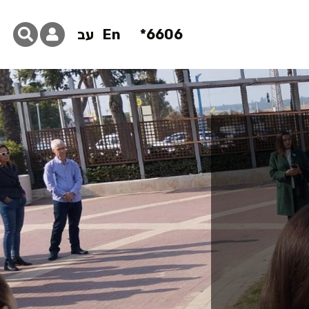
6606*
En
עב