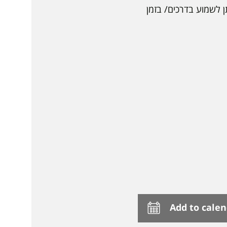
הכנה חכמה עם קישור לפודקאסט קצרצר (5 דק') שניתן לשמוע בדרכים/ בזמן
Add to cale