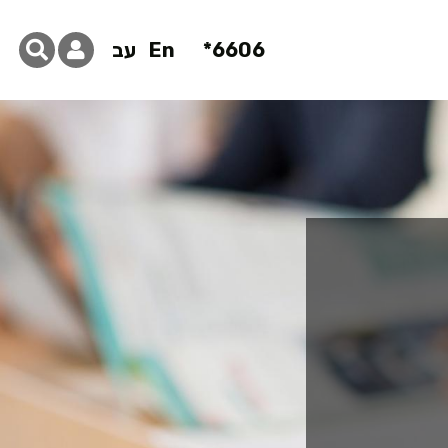
6606*
En
עב