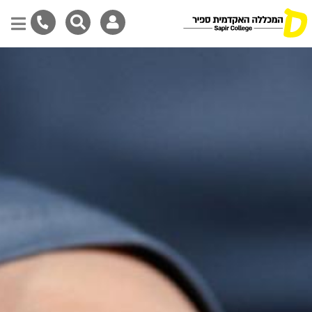
Skip
to
main
content