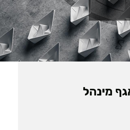
גף מינהל