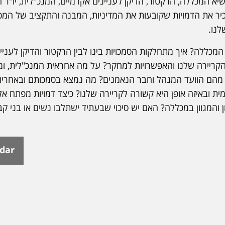
א המכללה, הרקטור, הדיקן לעניינים אקדמיים, המנכ"לית, יו"ר 
כיר את הדמויות שקובעות את המדיניות, המבנה והתקציב של המכ
נו.
מכללה? איך מתחלקות הסמכויות בינו לבין הרקטור והדיקן לעניינ
קריירה שלנו והאפשרויות למחקר? על מה אחראית המנכ"לית, ו
הם הוועד המנהל וחבר הנאמנים? מה נמצא בסמכותם ובאחריותם
 ובאיזה אופן היא קשורה לקריירה שלנו? כיצד דמויות מפתח אל
ון והמגוון במכללה? האם יש סיכוי שבעתיד ישתלבו נשים או בני ק
ndar