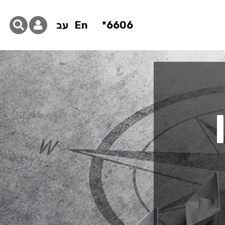
6606*
En
עב