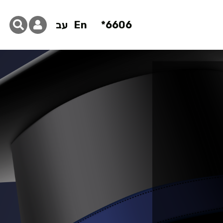
6606*
En
עב