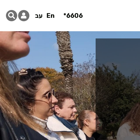
6606*
En
עב