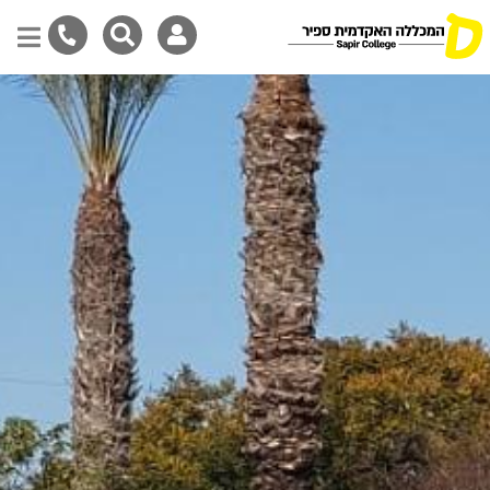
Skip
to
main
content