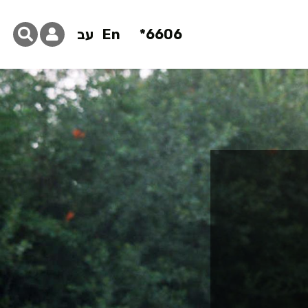
6606*
En
עב