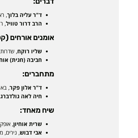
דברים:
ד"ר עליה בלוך
, ר
הרב דרור טוויל
, ר
אומנים אורחים (קט
שליו רוקח
, שדרות
חביבה (חגית) אוחי
מתחברים:
ד"ר אלון פקר
, באר
חיה לאה גולדברג
,
שיח מאחד:
שרית אוחיון
, אופק
אבי דבוש
, נירים, מ