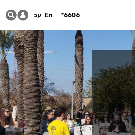
6606*
En
עב