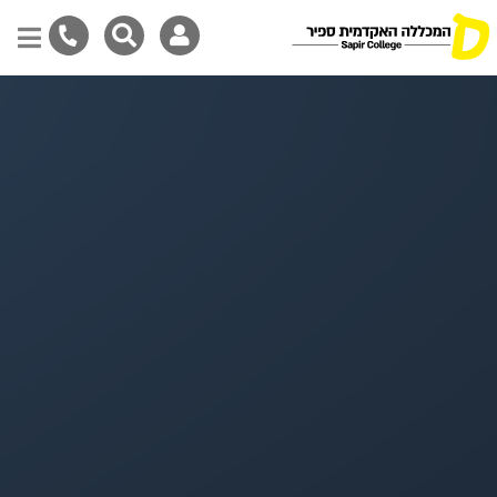
Skip
to
main
content