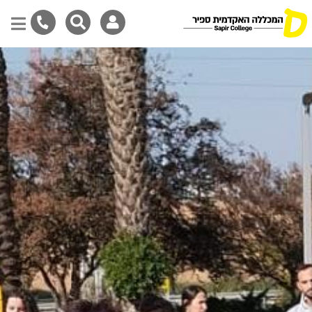
Skip
to
main
content