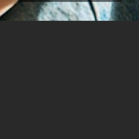
קרה לך שבאמצע יום לימודים נלחצת והרגשת שקשה לך
לנשום ויש לך סחרחורת?
קרה לך שלפני בחינה הרגשת דפיקות לב? זיעה קרה? בחילה?
תסמינים אלו יכולים להעיד על מצב של לחץ או חרדה מאירוע
יומיומי.
מצבים אלו יכולים לקרות לכולנו - ויש דרך להתמודד איתם.
אנו מזמינים אתכם להשתתף ב-2 מפגשים בהם נלמד איך
להתמודד עם מצבי לחץ ואירועי חירום בצורה יעילה.
בתאריכים 2.12.24 ו-9.12.24