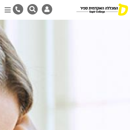
Skip
to
main
content