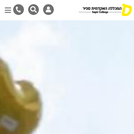
Skip
to
main
content