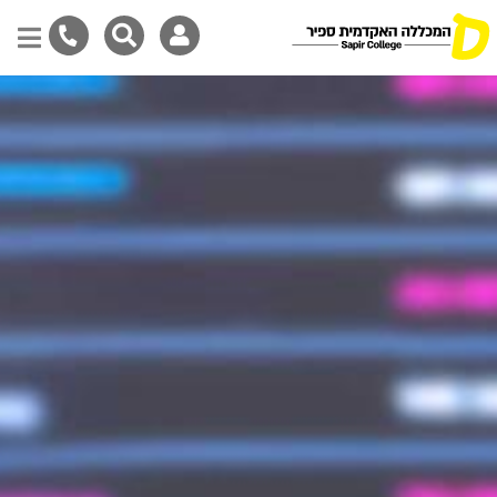
Skip
to
main
content