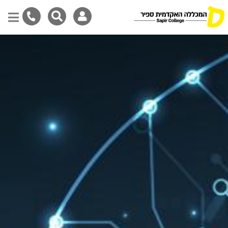
Skip
to
main
content