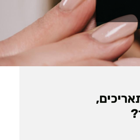
אריכים,
?