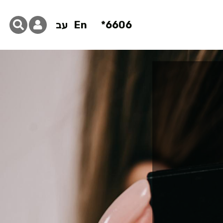
6606*
En
עב