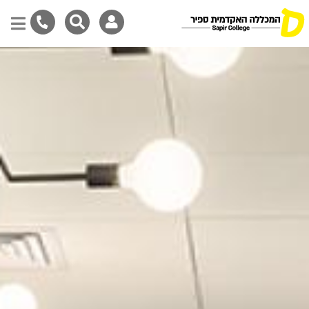
Skip
to
main
content