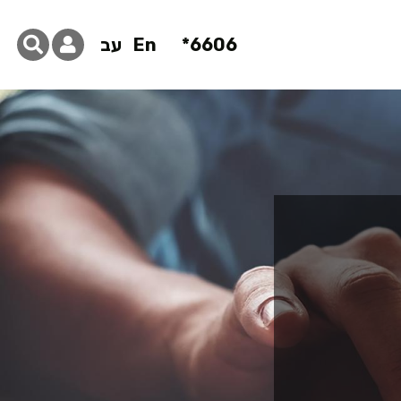
6606*
En
עב