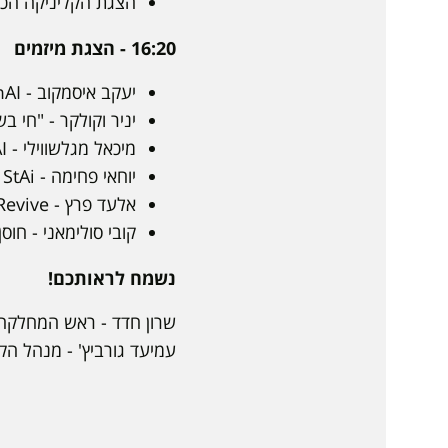
הצגת הקליניקה הכל
16:20 - הצגת מיזמים
יעקב איסמקוב - AcademAI ,פלטפורמה לצמצום נשירה במוסדות אקדמיים
יניר וקולקר - "חי
מיכאל מגלשווילי - MeAI, אווטאר אישי לניהול קשרי לקוחות
יוחאי פחימה - StAi - פלטפורמה להכוונה אקדמית
אלעד פרץ - AgriRevive, יישומון לשיקום קרקעות חקלאיים
קובי סולימאני - חוסן
נשמח לראותכם!
שרון חדד - ראש המחלקה
עמיעד גורביץ' - מנהל הק