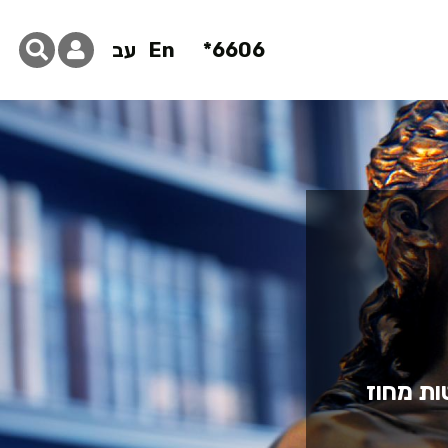
6606*
En
עב
ות מחוז