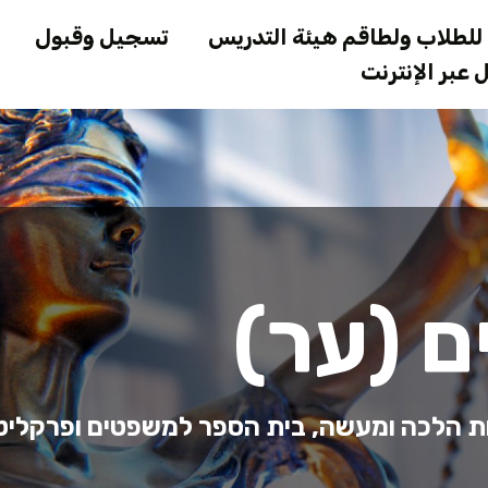
Skip
لطلاب ولطاقم هيئة التدريس
تسجيل وقبول
to
عبر الإنترنت
main
content
 (ער)
ת הלכה ומעשה, בית הספר למשפטים ופרקליט