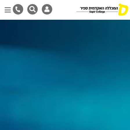
Skip
to
main
content