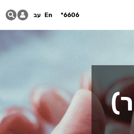
6606*
En
עב
ר)