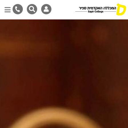
Skip
to
main
content